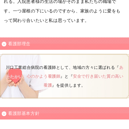
れる。入院患者様の生活の場がそのまま私たちの職場で
す。一つ屋根の下にいるのですから、家族のように愛をも
って関わり合いたいと私は思っています。
看護部理念
川口工業総合病院の看護師として、
地域の方々に選ばれる『
あ
たたかい、心のかよう看護師
』と
『
安全で行き届いた質の高い
看護
』を提供します。
看護部基本方針